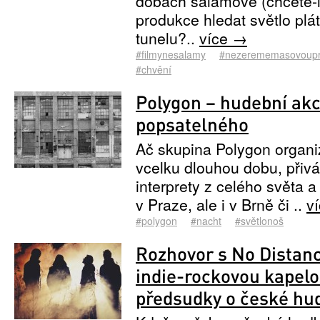
dobách salámové (chcete-
produkce hledat světlo plá
tunelu?..
více →
#filmynesalamy
#nezerememasovoupr
#chvění
Polygon – hudební akc
popsatelného
Ač skupina Polygon organi
vcelku dlouhou dobu, přiv
interprety z celého světa 
v Praze, ale i v Brně či ..
v
#polygon
#nacht
#světlonoš
Rozhovor s No Distanc
indie-rockovou kapelo
předsudky o české hu