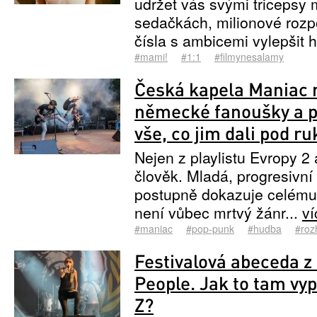
udržet vás svými tricepsy
sedačkách, milionové rozpo
čísla s ambicemi vylepšit h
#mami!
#1:1
#filmynesalamy
Česká kapela Maniac 
německé fanoušky a p
vše, co jim dali pod ru
Nejen z playlistu Evropy 2 
člověk. Mladá, progresivní
postupně dokazuje celému
není vůbec mrtvý žánr...
v
#maniac
#pop-punk
#hudba
#roz
Festivalová abeceda z
People. Jak to tam vy
Z?