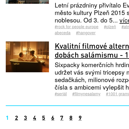
Letní prázdniny přivítalo E
město kultury Plzeň 2015 
noblesou. Od 3. do 5...
ví
#rock for people europe
#plzeň
#at
abeceda
#hangover
Kvalitní filmové altern
dobách salámismu - 
Sixpacky komerčních hrdin
udržet vás svými tricepsy
sedačkách, milionové rozpo
čísla s ambicemi vylepšit h
#seriál
#filmynesalamy
#1001 gram
Stránky
1
2
3
4
5
6
7
8
9