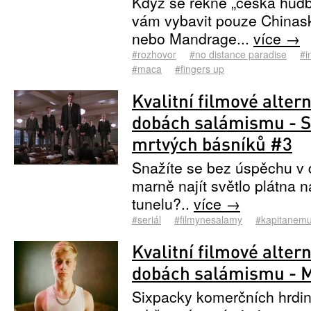
Když se řekne „česká hudb
vám vybavit pouze Chinas
nebo Mandrage...
více →
#rozhovor
#no distance paradise
#i
#maca
#fingers up
Kvalitní filmové altern
dobách salámismu - S
mrtvých básníků #3
Snažíte se bez úspěchu v
marně najít světlo plátna n
tunelu?..
více →
#seriál
#filmynesalamy
#kapitanemu
Kvalitní filmové altern
dobách salámismu - 
Sixpacky komerčních hrdin