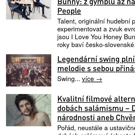
Bunny: z gymplu až na
People
Talent, originální hudební p
experimentovat a zvuk evr
jsou I Love You Honey Bunn
roky baví česko-slovenské
Legendární swing plní
melodie s sebou přináše
Swing...
více →
Kvalitní filmové altern
dobách salámismu – Dv
národnosti aneb Chvě
Pořád, neustále a ustavičn