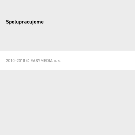
Spolupracujeme
2010–2018 © EASYMEDIA o. s.