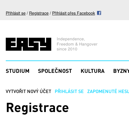
Přejít k hlavnímu obsahu
Přihlásit se
/
Registrace
/
Přihlásit přes Facebook
STUDIUM
SPOLEČNOST
KULTURA
BYZNY
VYTVOŘIT NOVÝ ÚČET
(AKTIVNÍ ZÁLOŽKA)
PŘIHLÁSIT SE
ZAPOMENUTÉ HES
Hlavní záložky
Registrace