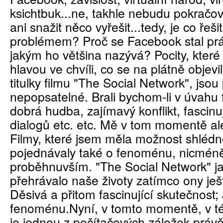
ksichtbuk...ne, takhle nebudu pokračo
ani snažit něco vyřešit...tedy, je co řeši
problémem? Proč se Facebook stal prá
jakým ho většina nazývá? Pocity, které
hlavou ve chvíli, co se na plátně objev
titulky filmu "The Social Network", js
nepopsatelné. Brali bychom-li v úvahu f
dobrá hudba, zajímavý konflikt, fascinuj
dialogů etc. etc. Mě v tom momentě ale
Filmy, které jsem měla možnost shlédn
pojednávaly také o fenoménu, nicméně
proběhnuvším. "The Social Network" j
přehrávalo naše životy zatímco ony ješt
Děsivá a přitom fascinující skutečnost
fenoménu.Nyní, v tomto momentě, v téh
je jednou z počítačových záložek práv