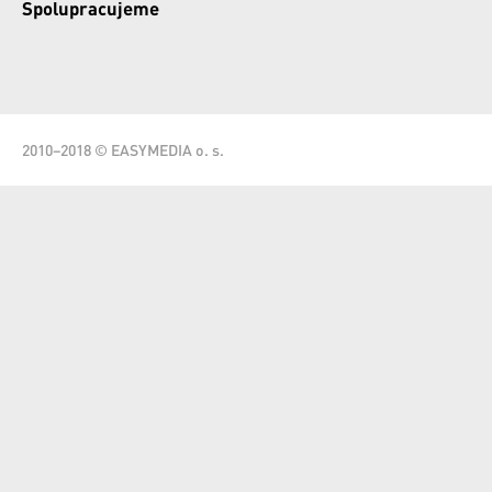
Spolupracujeme
2010–2018 © EASYMEDIA o. s.