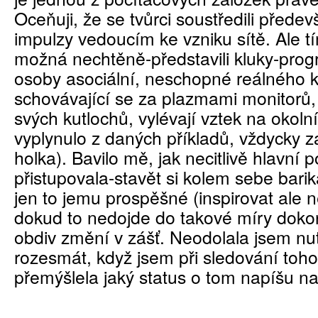
Oceňuji, že se tvůrci soustředili přede
impulzy vedoucím ke vzniku sítě. Ale 
možná nechtěně-představili kluky-prog
osoby asociální, neschopné reálného k
schovávající se za plazmami monitorů, k
svých kutlochů, vylévají vztek na okolní
vyplynulo z daných příkladů, vždycky z
holka). Bavilo mě, jak necitlivě hlavní p
přistupovala-stavět si kolem sebe bari
jen to jemu prospěšné (inspirovat ale n
dokud to nedojde do takové míry dokon
obdiv změní v zášť. Neodolala jsem nu
rozesmát, když jsem při sledování toho
přemýšlela jaký status o tom napíšu na 