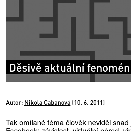
Děsivě aktuální fenomén
Autor:
Nikola Cabanová
(10. 6. 2011)
Tak omílané téma člověk neviděl snad ji
Facebook; závislost, virtuální národ, viru