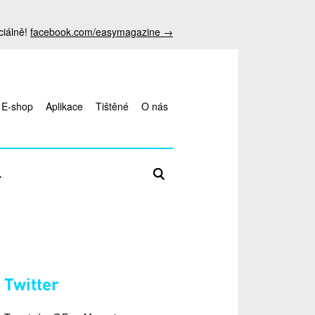
ciálně!
facebook.com/easymagazine →
E-shop
Aplikace
Tištěné
O nás
Zadejte hledaný termín
L
antalya
Twitter
escort