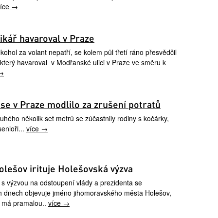
více →
xikář havaroval v Praze
kohol za volant nepatří, se kolem půl třetí ráno přesvědčil
u, který havaroval v Modřanské ulici v Praze ve směru k
 →
í se v Praze modlilo za zrušení potratů
uhého několik set metrů se zúčastnily rodiny s kočárky,
senioři...
více →
lešov irituje Holešovská výzva
ti s výzvou na odstoupení vlády a prezidenta se
h dnech objevuje jméno jihomoravského města Holešov,
o má pramalou..
více →