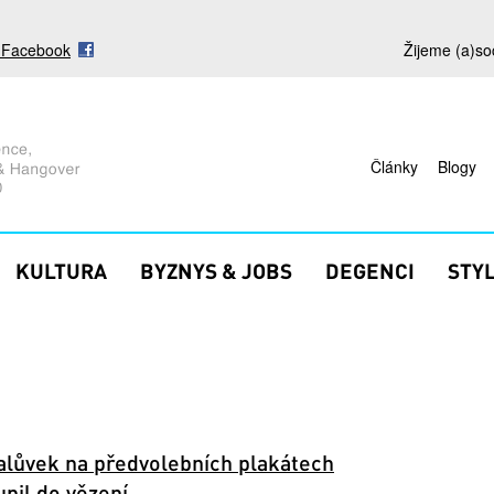
s Facebook
Žijeme (a)so
Články
Blogy
KULTURA
BYZNYS & JOBS
DEGENCI
STY
lůvek na předvolebních plakátech
pil do vězení