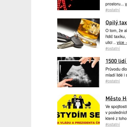
prostoru...
#ostatní
Opilý ta
O tom, že al
řidič taxík
ulici ..
více
#ostatní
1500 lid
Průvodu dlo
mladí lidé i 
#ostatní
Město Ho
Ve spojitos
v posledníc
které z toh
#ostatní