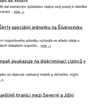
řidič dal svérázným způsobem najevo svůj postoj k několika
stranám...
více →
Škrty speciální jednotku na Šluknovsku
í
ení rozpočtového schodku rozhodla ve středu vláda o
všech oblastech rozpočtu...
více →
paň poukazuje na diskriminaci cizinců v
ideu se objevuje naštvaný mladík a uklízečka, myjící
e →
vštívil hranici mezi Severní a Jižní