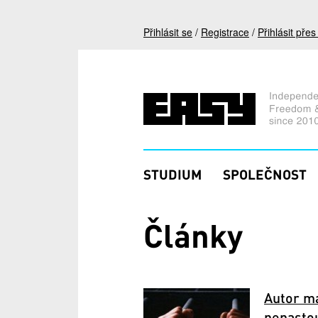
Přejít k hlavnímu obsahu
Přihlásit se
/
Registrace
/
Přihlásit pře
STUDIUM
SPOLEČNOST
Články
Autor ma
nenastou