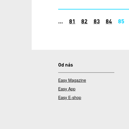
Stránky
…
81
82
83
84
85
Od nás
Easy Magazine
Easy App
Easy E-shop