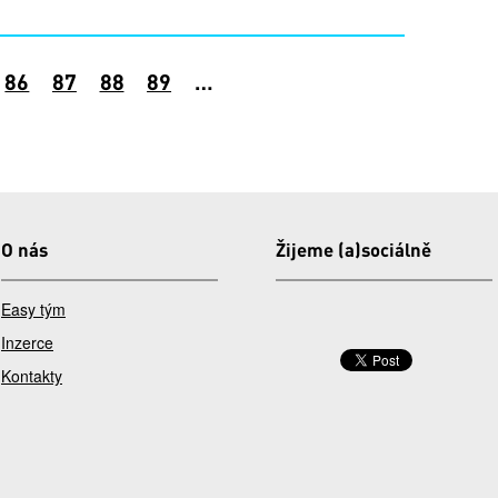
86
87
88
89
…
O nás
Žijeme (a)sociálně
Easy tým
Inzerce
Kontakty