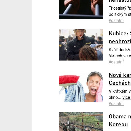
Třicetiletý 
politickým 
#ostatní
Kubice: 
neohroz
Kvůli dodrž
škrtech ve 
#ostatní
Nová kam
Čechách
V krátkém v
okno...
víc
#ostatní
Obama na
Koreou