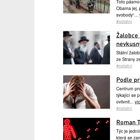
Toto pásmo 
Obama jej, 
svobody“...
#ostatní
Žalobce 
nevkusn
Státní žalo
ze Strany z
#ostatní
Podle pr
Centrum pr
týkající se 
ovlivnit...
ví
#ostatní
Roman Tý
Týc je jedn
která se za