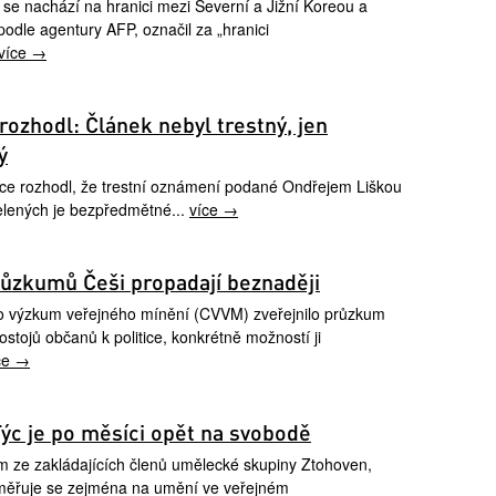
se nachází na hranici mezi Severní a Jižní Koreou a
podle agentury AFP, označil za „hranici
více →
rozhodl: Článek nebyl trestný, jen
ý
bce rozhodl, že trestní oznámení podané Ondřejem Liškou
elených je bezpředmětné...
více →
ůzkumů Češi propadají beznaději
o výzkum veřejného mínění (CVVM) zveřejnilo průzkum
postojů občanů k politice, konkrétně možností ji
ce →
c je po měsíci opět na svobodě
ím ze zakládajících členů umělecké skupiny Ztohoven,
měřuje se zejména na umění ve veřejném