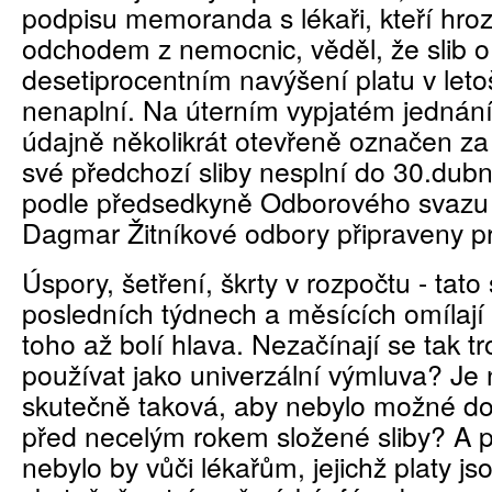
podpisu memoranda s lékaři, kteří hro
odchodem z nemocnic, věděl, že slib o
desetiprocentním navýšení platu v let
nenaplní. Na úterním vypjatém jednání
údajně několikrát otevřeně označen za
své předchozí sliby nesplní do 30.dubn
podle předsedkyně Odborového svazu z
Dagmar Žitníkové odbory připraveny pr
Úspory, šetření, škrty v rozpočtu - tato
posledních týdnech a měsících omílají 
toho až bolí hlava. Nezačínají se tak t
používat jako univerzální výmluva? Je 
skutečně taková, aby nebylo možné do
před necelým rokem složené sliby? A 
nebylo by vůči lékařům, jejichž platy j