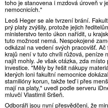
toho je stanovena i mzdová úroveň v je
nemocnicích."
Leoš Heger se ale tvrzení brání. Faku
prý platy zvýšily, protože jejich ředite
ministerstvo tento úkon nařídit, u krajs
tuto možnost nemá. Nespokojené zam
odkázal na vedení svých pracovišť. Ač 
krajů není v tuto chvíli růžová, peníze 
najít mohly. Je však otázka, zda místo 
investice. "Měly by řešit nákupy materiá
kterých loni fakultní nemocnice dokázal
stamilióny korun, takže teď i přes menš
mají na platy," uvedl podle serveru iD
mluvčí Vlastimil Sršeň.
Odboráři jsou nyní přesvědčeni, že minis