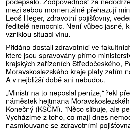
podepsalo. Zodpovědnost za nedodržení
mezi sebou momentálně přehazují minis
Leoš Heger, zdravotní pojišťovny, vede
ředitelé nemocnic. Není vůbec jasné, 
vzniklou situaci vinu.
Přidáno dostali zdravotníci ve fakultní
které jsou spravovány přímo ministers
krajských zařízeních Středočeského, P
Moravskoslezského kraje platy zatím n
A v nejbližší době ani nebudou.
„Ministr na to neposlal peníze,“ řekl př
náměstek hejtmana Moravskoslezského
Konečný (KSČM). "Něco slibuje, ale pe
Vycházíme z toho, co mají dnes nemo
nasmlouvané se zdravotními pojišťovn