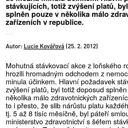
stávkujících, totiž zvýšení platů, b
splněn pouze v několika málo zdra
zařízeních v republice.
Autor:
Lucie Kovářová
(25. 2. 2012)
Mohutná stávkovací akce z loňského ro
hrozili hromadným odchodem z nemoc
minula účinkem. Hlavní požadavek stávk
zvýšení platů, byl totiž doposud splně
několika málo zdravotnických zařízeníc
to i přesto, že slib nárůstu platu každ
tj. 5 až 8 tisíc měsíčně, byl páteří smlo
ministerstvo zdravotnictví s šéfem stáv