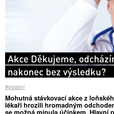
Akce Děkujeme, odcház
nakonec bez výsledku?
#ostatní
Mohutná stávkovací akce z loňskéh
lékaři hrozili hromadným odchode
se možná minula účinkem. Hlavní 