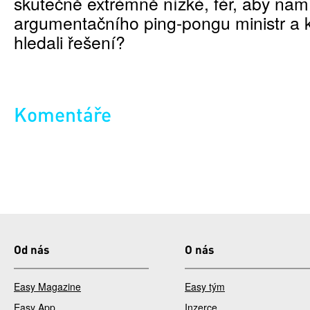
skutečně extrémně nízké, fér, aby nam
argumentačního ping-pongu ministr a 
hledali řešení?
Komentáře
Od nás
O nás
Easy Magazine
Easy tým
Easy App
Inzerce