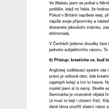
Ve Walesu jsem se potkal s Němk
potěšilo, když mi řekla, že hodno
Pokud v Británii napíšete esej, pře
napíše svoje připomínky a násled
dostanete jakoukoliv známku, zaslo
dohromady.
V Čechách jedeme zkoušky face t
jednoho subjektivního názoru. T
6) Přístup: kreativita vs. buď 
Anglickej vzdělávací systém vás nu
právo je celkově obor, kde kreati
zajetejch kolejí a tím to hasne.
myslel jsem si to samý. Skvěle s
Seminárka je víceméně nějaká hnu
(a musí to bejt i utrpení číst). K
dané téma utvořili vlastní názor a