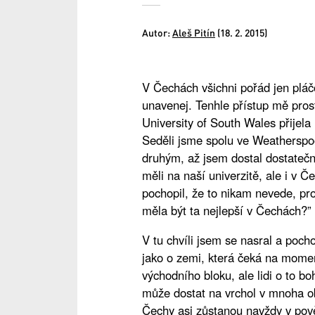
Autor:
Aleš Pitín
(18. 2. 2015)
V Čechách všichni pořád jen pláčo
unavenej. Tenhle přístup mě prost
University of South Wales přijela 
Seděli jsme spolu ve Weatherspoo
druhým, až jsem dostal dostateč
měli na naší univerzitě, ale i v
pochopil, že to nikam nevede, pro
měla být ta nejlepší v Čechách?”
V tu chvíli jsem se nasral a pocho
jako o zemi, která čeká na mome
východního bloku, ale lidi o to 
může dostat na vrchol v mnoha ob
Čechy asi zůstanou navždy v pov