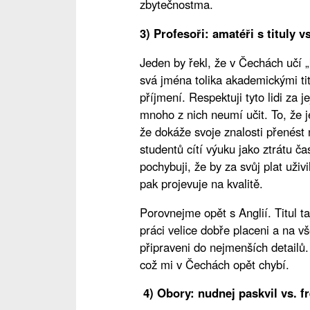
zbytečnostma.
3) Profesoři: amatéři s tituly vs
Jeden by řekl, že v Čechách učí 
svá jména tolika akademickými ti
příjmení. Respektuji tyto lidi za
mnoho z nich neumí učit. To, že 
že dokáže svoje znalosti přenést
studentů cítí výuku jako ztrátu ča
pochybuji, že by za svůj plat uživi
pak projevuje na kvalitě.
Porovnejme opět s Anglií. Titul t
práci velice dobře placeni a na 
připraveni do nejmenších detailů. 
což mi v Čechách opět chybí.
4) Obory: nudnej paskvil vs. fr