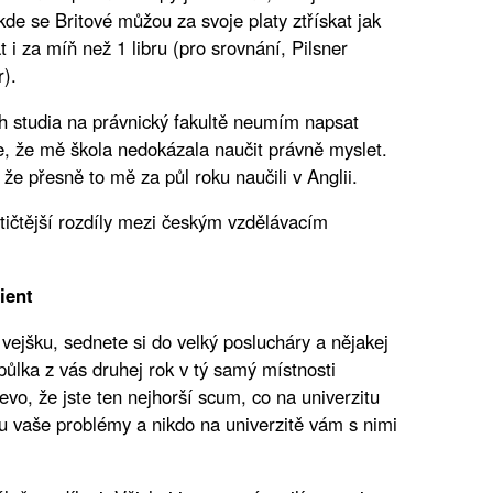
kde se Britové můžou za svoje platy ztřískat jak
 i za míň než 1 libru (pro srovnání, Pilsner
r).
ch studia na právnický fakultě neumím napsat
de, že mě škola nedokázala naučit právně myslet.
že přesně to mě za půl roku naučili v Anglii.
tičtější rozdíly mezi českým vzdělávacím
ient
vejšku, sednete si do velký poslucháry a nějakej
ůlka z vás druhej rok v tý samý místnosti
vo, že jste ten nejhorší scum, co na univerzitu
ou vaše problémy a nikdo na univerzitě vám s nimi