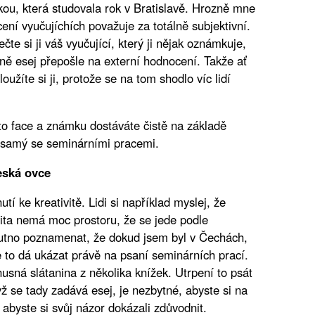
ou, která studovala rok v Bratislavě. Hrozně mne
cení vyučujíchích považuje za totálně subjektivní.
čte si ji váš vyučující, který ji nějak oznámkuje,
ně esej přepošle na externí hodnocení. Takže ať
užíte si ji, protože se na tom shodlo víc lidí
o face a známku dostáváte čistě na základě
o samý se seminárními pracemi.
česká ovce
tí ke kreativitě. Lidi si například myslej, že
vita nemá moc prostoru, že se jede podle
 Nutno poznamenat, že dokud jsem byl v Čechách,
e to dá ukázat právě na psaní seminárních prací.
sná slátanina z několika knížek. Utrpení to psát
dyž se tady zadává esej, je nezbytné, abyste si na
 abyste si svůj názor dokázali zdůvodnit.