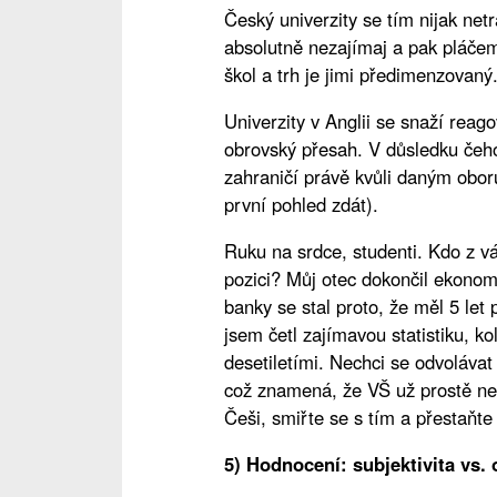
Český univerzity se tím nijak netr
absolutně nezajímaj a pak pláče
škol a trh je jimi předimenzovaný.
Univerzity v Anglii se snaží reago
obrovský přesah. V důsledku čeho
zahraničí právě kvůli daným obor
první pohled zdát).
Ruku na srdce, studenti. Kdo z v
pozici? Můj otec dokončil ekonom
banky se stal proto, že měl 5 le
jsem četl zajímavou statistiku, ko
desetiletími. Nechci se odvolávat 
což znamená, že VŠ už prostě nen
Češi, smiřte se s tím a přestaňt
5) Hodnocení: subjektivita vs. 