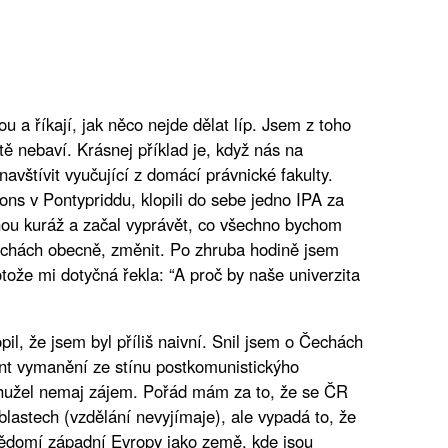
u a říkají, jak něco nejde dělat líp. Jsem z toho
ě nebaví. Krásnej příklad je, když nás na
navštívit vyučující z domácí právnické fakulty.
ns v Pontypriddu, klopili do sebe jedno IPA za
nou kuráž a začal vyprávět, co všechno bychom
 Čechách obecně, změnit. Po zhruba hodině jsem
tože mi dotyčná řekla: “A proč by naše univerzita
pil, že jsem byl příliš naivní. Snil jsem o Čechách
nt vymanění ze stínu postkomunistickýho
bohužel nemaj zájem. Pořád mám za to, že se ČR
lastech (vzdělání nevyjímaje), ale vypadá to, že
ědomí západní Evropy jako země, kde jsou