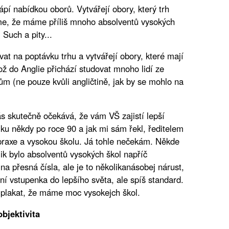
ápí nabídkou oborů. Vytvářejí obory, který trh
me, že máme příliš mnoho absolventů vysokých
 Such a pity...
vat na poptávku trhu a vytvářejí obory, které mají
ž do Anglie přichází studovat mnoho lidí ze
ům (ne pouze kvůli angličtině, jak by se mohlo na
ás skutečně očekává, že vám VŠ zajistí lepší
ku někdy po roce 90 a jak mi sám řekl, ředitelem
t praxe a vysokou školu. Já tohle nečekám. Někde
lik bylo absolventů vysokých škol napříč
na přesná čísla, ale je to několikanásobej nárust,
í vstupenka do lepšího světa, ale spíš standard.
e plakat, že máme moc vysokejch škol.
objektivita