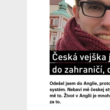
Česká vejška j
do zahraničí,
Odešel jsem do Anglie, prot
systém. Nebaví mě českej sty
mě to. Život v Anglii je mnoh
za to.