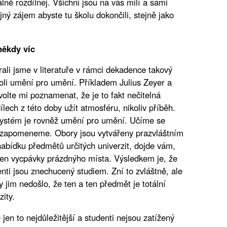
lně rozdílnej. Všichni jsou na vás milí a sami
jný zájem abyste tu školu dokončili, stejně jako
někdy víc
ali jsme v literatuře v rámci dekadence takový
eboli umění pro umění. Příkladem Julius Zeyer a
lte mi poznamenat, že je to fakt nečitelná
lech z této doby užít atmosféru, nikoliv příběh.
systém je rovněž umění pro umění. Učíme se
ra zapomeneme. Obory jsou vytvářeny prazvláštním
abídku předmětů určitých univerzit, dojde vám,
jen vycpávky prázdnýho místa. Výsledkem je, že
enti jsou znechucený studiem. Zní to zvláštně, ale
by jim nedošlo, že ten a ten předmět je totální
zity.
 jen to nejdůležitější a studenti nejsou zatížený