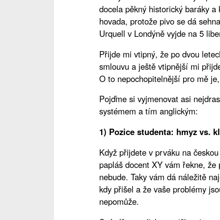
docela pěkný historický baráky a 
hovada, protože pivo se dá sehnat
Urquell v Londýně vyjde na 5 libe
Přijde mi vtipný, že po dvou lete
smlouvu a ještě vtipnější mi přij
O to nepochopitelnější pro mě je, 
Pojďme si vyjmenovat asi nejdras
systémem a tím anglickým:
1) Pozice studenta: hmyz vs. kl
Když přijdete v prváku na českou 
papláš docent XY vám řekne, že p
nebude. Taky vám dá náležitě naje
kdy přišel a že vaše problémy js
nepomůže.