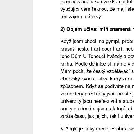
Scénář s anglickou vejškou je totá
vyučující vám řeknou, že mají ste
ten zájem máte vy.
2) Objem učiva: míň znamená 
Když jsem chodil na gympl, probír
krásný heslo, l´art pour l´art, n
jeho Dům U Tonoucí hvězdy a dovo
kniha. Podle definice si máme v dí
Mám pocit, že český vzdělávací 
obrovský kvanta látky, který zít
způsobem. Když se podíváte na n
že některý předměty jsou prostě 
univerzity jsou neefektivní a stud
ani ty studenti nejsou tak tupí, a
ztráta času, jak jejich, tak i univer
V Anglii je látky méně. Probírá se