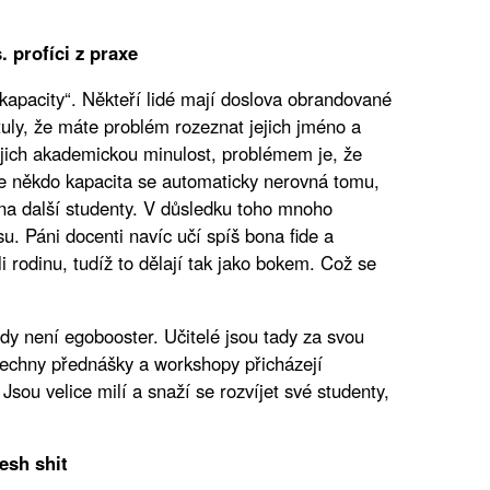
. profíci z praxe
„kapacity“. Někteří lidé mají doslova obrandované
tuly, že máte problém rozeznat jejich jméno a
 jejich akademickou minulost, problémem je, že
je někdo kapacita se automaticky nerovná tomu,
 na další studenty. V důsledku toho mnoho
su. Páni docenti navíc učí spíš bona fide a
li rodinu, tudíž to dělají tak jako bokem. Což se
ady není egobooster. Učitelé jsou tady za svou
všechny přednášky a workshopy přicházejí
Jsou velice milí a snaží se rozvíjet své studenty,
esh shit