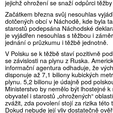
jejichž ohrožení se snaží odpůrci těžb
Začátkem března svůj nesouhlas vyjádři
dotčených obcí v Náchodě, kde byla ta
starostů podepsána Náchodské deklara
je vyjádřen nesouhlas s těžbou i záměr
jednání o průzkumu i těžbě jednotně.
V Polsku se k těžbě staví pozitivně po
se závislosti na plynu z Ruska. Americ
informační agentura odhaduje, že výc
disponuje až 7,1 biliony kubických metr
plynu. 5,2 bilionu je údajně pod polsko
Ministerstvo by nemělo být lhostejné 
obyvatel i starostů „ohrožených“ oblast
zvážit, zda povolení stojí za rizika této
Dokud nebude její vliv dostatečně ověřen