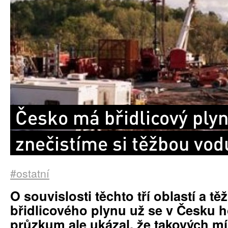
Česko má břidlicový plyn
znečistíme si těžbou vod
#ostatní
O souvislosti těchto tří oblastí a tě
břidlicového plynu už se v Česku h
průzkum ale ukázal, že takových m