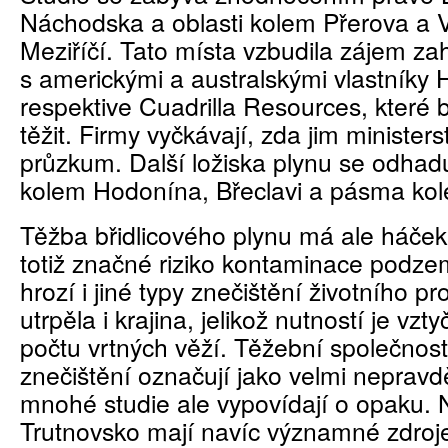
Náchodska a oblasti kolem Přerova a 
Meziříčí. Tato místa vzbudila zájem za
s americkými a australskými vlastníky 
respektive Cuadrilla Resources, které 
těžit. Firmy vyčkávají, zda jim ministers
průzkum. Další ložiska plynu se odhaduj
kolem Hodonína, Břeclavi a pásma kol
Těžba břidlicového plynu má ale háček
totiž značné riziko kontaminace podze
hrozí i jiné typy znečištění životního p
utrpěla i krajina, jelikož nutností je vzt
počtu vrtných věží. Těžební společnosti
znečištění označují jako velmi neprav
mnohé studie ale vypovídají o opaku.
Trutnovsko mají navíc významné zdroje