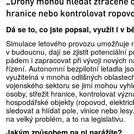
„
Drony mohou hledat ztracené o
hranice nebo kontrolovat ropov
Dá se to, co jste popsal, využít i v 
Simulace letového provozu umožňuje 
v budoucnu, dají se zjistit potenciální 
pádem i zapracovat při vývoji nových n
řízení. Autonomní bezpilotní letadla js
využitelná v mnoha odlišných oblaste
vojenského sektoru se jimi mohou vyhl
osoby, střežit hranice, kontrolovat vý
hospodářské objekty (ropovod, elektric
sledovat a hlídat pole, vinice nebo les
na velký problém, a to na legislativu.
Jakým způsobem na ni narážíte?