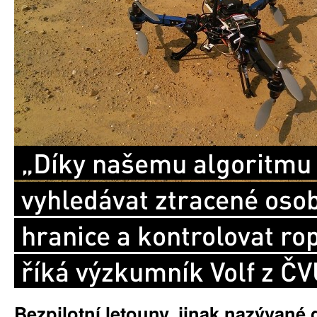
„Díky našemu algoritm
vyhledávat ztracené osob
hranice a kontrolovat ro
říká výzkumník Volf z Č
Bezpilotní letouny, jinak nazývané 