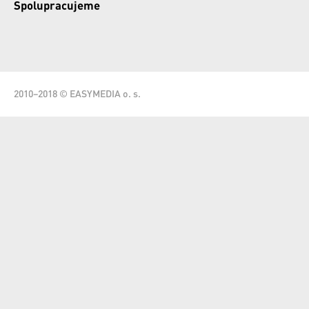
Spolupracujeme
2010–2018 © EASYMEDIA o. s.