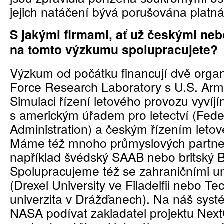
jejich natáčení bývá porušována platná 
S jakými firmami, ať už českými neb
na tomto výzkumu spolupracujete?
Výzkum od počátku financují dvě organi
Force Research Laboratory s U.S. A
Simulaci řízení letového provozu vyvíj
s americkým úřadem pro letectví (Feder
Administration) a českým řízením leto
Máme též mnoho průmyslových partner
například švédský SAAB nebo britský
Spolupracujeme též se zahraničními un
(Drexel University ve Filadelfii nebo Te
univerzita v Drážďanech). Na náš systé
NASA podívat zakladatel projektu Nex