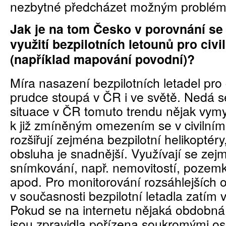
nezbytné předcházet možným problé
Jak je na tom Česko v porovnání se
využití bezpilotních letounů pro civi
(například mapování povodní)?
Míra nasazení bezpilotních letadel pro c
prudce stoupá v ČR i ve světě. Nedá se
situace v ČR tomuto trendu nějak vym
k již zmíněným omezením se v civilním
rozšiřují zejména bezpilotní helikoptéry,
obsluha je snadnější. Využívají se zej
snímkování, např. nemovitostí, pozemků
apod. Pro monitorování rozsáhlejších o
v současnosti bezpilotní letadla zatím v
Pokud se na internetu nějaká obdobná 
jsou zpravidla pořízena soukromými os