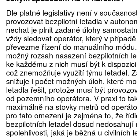
Dle platné legislativy není v současno
provozovat bezpilotní letadla v autono
nechat je plnit zadané úlohy samostat
vždy sledovat operátor, který v případě
převezme řízení do manuálního módu
možný rozsah nasazení bezpilotních le
ke každému z nich musí být k dispozici
což znemožňuje využití týmu letadel. 
snižuje i počet možných úloh, které mo
letadla řešit, protože musí být provoz
od pozemního operátora. V praxi to t
maximálně na stovky metrů od operát
pro tato omezení je zejména to, že říd
bezpilotních letadel dosud nedosahují 
spolehlivosti, jaká je běžná u civilních 