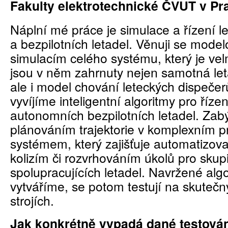
Fakulty elektrotechnické ČVUT v Pr
Náplní mé práce je simulace a řízení 
a bezpilotních letadel. Věnuji se model
simulacím celého systému, který je ve
jsou v něm zahrnuty nejen samotná leta
ale i model chování leteckých dispečer
vyvíjíme inteligentní algoritmy pro říze
autonomních bezpilotních letadel. Zab
plánováním trajektorie v komplexním pr
systémem, který zajišťuje automatizov
kolizím či rozvrhováním úkolů pro skup
spolupracujících letadel. Navržené algo
vytváříme, se potom testují na skutečn
strojích.
Jak konkrétně vypadá dané testová