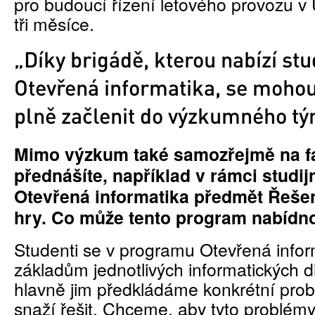
pro budoucí řízení letového provozu v 
tři měsíce.
„Díky brigádě, kterou nabízí st
Otevřená informatika, se mohou
plně začlenit do výzkumného t
Mimo výzkum také samozřejmě na f
přednášíte, například v rámci studi
Otevřená informatika předmět Řeše
hry. Co může tento program nabídn
Studenti se v programu Otevřená infor
základům jednotlivých informatických di
hlavně jim předkládáme konkrétní prob
snaží řešit. Chceme, aby tyto problém