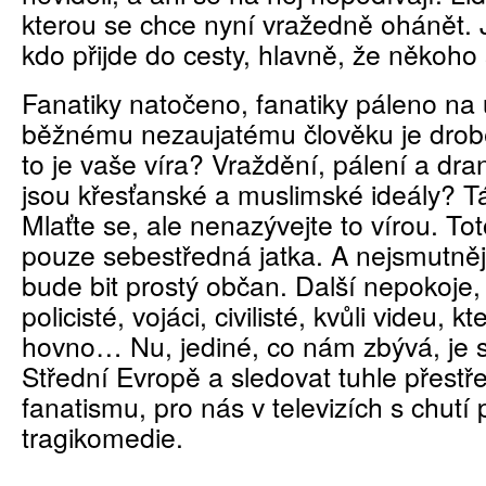
kterou se chce nyní vražedně ohánět. 
kdo přijde do cesty, hlavně, že někoho
Fanatiky natočeno, fanatiky páleno na u
běžnému nezaujatému člověku je drobe
to je vaše víra? Vraždění, pálení a dr
jsou křesťanské a muslimské ideály? T
Mlaťte se, ale nenazývejte to vírou. Tot
pouze sebestředná jatka. A nejsmutnějš
bude bit prostý občan. Další nepokoje,
policisté, vojáci, civilisté, kvůli videu, kt
hovno… Nu, jediné, co nám zbývá, je s
Střední Evropě a sledovat tuhle přestře
fanatismu, pro nás v televizích s chut
tragikomedie.