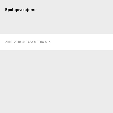
Spolupracujeme
2010–2018 © EASYMEDIA o. s.