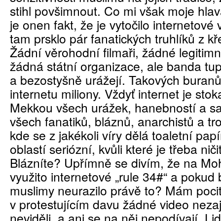
stihl povšimnout. Co mi však moje hlav
je onen fakt, že je vytočilo internetové 
tam prsklo pár fanatických truhlíků z k
Žádní věrohodní filmaři, žádné legitimní
žádná státní organizace, ale banda tup
a bezostyšně urážejí. Takových buranů
internetu miliony. Vždyť internet je stoka
Mekkou všech urážek, hanebností a sa
všech fanatiků, bláznů, anarchistů a tro
kde se z jakékoli víry dělá toaletní papí
oblastí seriózní, kvůli které je třeba n
Blázníte? Upřímně se divím, že na M
využito internetové „rule 34#“ a pokud 
muslimy neurazilo právě to? Mám pocit
v protestujícím davu žádné video nezaj
neviděli, a ani se na něj nepodívají. Lid