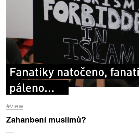
Fanatiky natočeno, fanat
páleno...
#view
Zahanbení muslimů?