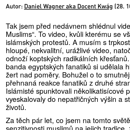
Autor:
Daniel Wagner aka Docent Kwág
(28. 1
Tak jsem před nedávnem shlédnul vide
Muslims“. To video, kvůli kterému se v
islámských protestů. A musím s trpkostí
hloupé, nekvalitní, urážlivé video, nat
odnoží koptských radikálních křesťanů.
banda egyptských fanatiků si udělala h
žert nad poměry. Bohužel o to smutněj
přehnaná reakce fanatiků z druhé stran
Islámisté spunktovali několikatisícové p
vyeskalovaly do nepatřičných výšin a stá
životů.
Za těch pár let, co jsem na tomto světě
senzitivnosti muslimů na jejich tradice, 