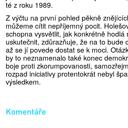
té z roku 1989.
Z výčtu na první pohled pěkně znějícíc
můžeme cítit nepříjemný pocit. Holešo
schopna vysvětlit, jak konkrétně hodlá
uskutečnit, zdůrazňuje, že na to bude 
až se jí povede dostat se k moci. Otáz
by to neznamenalo také konec demokr
boje proti zkorumpovanosti, samozřej
rozpad iniciativy protentokrát nebyl šp
výsledkem.
Komentáře