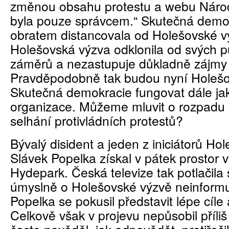
změnou obsahu protestu a webu Národ
byla pouze správcem.“ Skutečná demo
obratem distancovala od Holešovské vý
Holešovská výzva odklonila od svých 
záměrů a nezastupuje důkladně zájmy 
Pravděpodobně tak budou nyní Holešo
Skutečná demokracie fungovat dále jak
organizace. Můžeme mluvit o rozpadu 
selhání protivládních protestů?
Bývalý disident a jeden z iniciátorů Ho
Slávek Popelka získal v pátek prostor
Hydepark. Česká televize tak potlačila
úmyslně o Holešovské výzvě neinformu
Popelka se pokusil představit lépe cíle a
Celkově však v projevu nepůsobil příliš