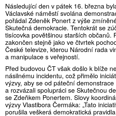
Následující den v pátek 16. března byl
Václavské náměstí svolána demonstrac
pořádal Zdeněk Ponert z výše zmíněné 
Skutečná demokracie. Tentokrát se zúč
tisícovka povětšinou starších občanů. P
zakončen stejně jako ve čtvrtek pocho
České televize, kterou Národní rada vin
a manipulace s veřejností.
Před budovou ČT však došlo k blíže 
násilnému incidentu, což přimělo inici
výzvy, aby se od páteční demonstrace 
a rozvázali spolupráci se Skutečnou de
se Zdeňkem Ponertem. Slovy koordiná
výzvy Vlastibora Čermáka: „Tato iniciat
porušila veškerá demokratická pravidl