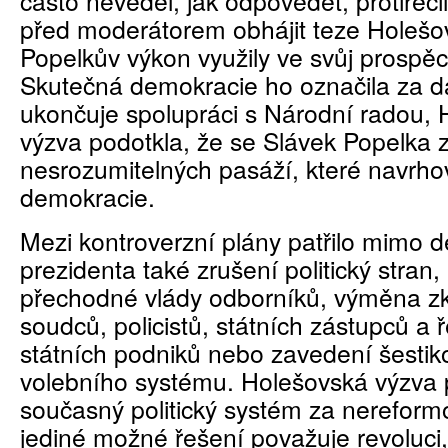
často nevěděl, jak odpovědět, protiřeči
před moderátorem obhájit teze Holešo
Popelkův výkon využily ve svůj prospěc
Skutečná demokracie ho označila za da
ukončuje spolupráci s Národní radou,
výzva podotkla, že se Slávek Popelka 
nesrozumitelných pasáží, které navrh
demokracie.
Mezi kontroverzní plány patřilo mimo 
prezidenta také zrušení politický stran
přechodné vlády odborníků, výměna 
soudců, policistů, státních zástupců a ř
státních podniků nebo zavedení šestik
volebního systému. Holešovská výzva 
současný politický systém za nereform
jediné možné řešení považuje revoluci,