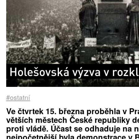
Holešovská výzva v rozk
#ostatní
Ve čtvrtek 15. března proběhla v Pr
větších městech České republiky 
proti vládě. Účast se odhaduje na něk
nejpočetnější byla demonstrace v B