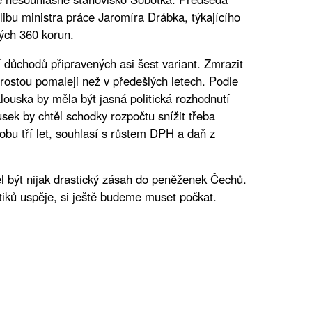
libu ministra práce Jaromíra Drábka, týkajícího
ých 360 korun.
důchodů připravených asi šest variant. Zmrazit
rostou pomaleji než v předešlých letech. Podle
alouska by měla být jasná politická rozhodnutí
sek by chtěl schodky rozpočtu snížit třeba
u tří let, souhlasí s růstem DPH a daň z
l být nijak drastický zásah do peněženek Čechů.
itiků uspěje, si ještě budeme muset počkat.