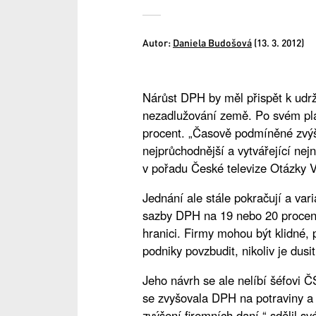
Autor:
Daniela Budošová
(13. 3. 2012)
Nárůst DPH by měl přispět k udr
nezadlužování země. Po svém plá
procent. „Časově podmíněné zvýš
nejprůchodnější a vytvářející nejn
v pořadu České televize Otázky 
Jednání ale stále pokračují a var
sazby DPH na 19 nebo 20 procent,
hranici. Firmy mohou být klidné,
podniky povzbudit, nikoliv je dusit
Jeho návrh se ale nelíbí šéfovi 
se zvyšovala DPH na potraviny a 
zvýšení firemních daní,“ sdělil 