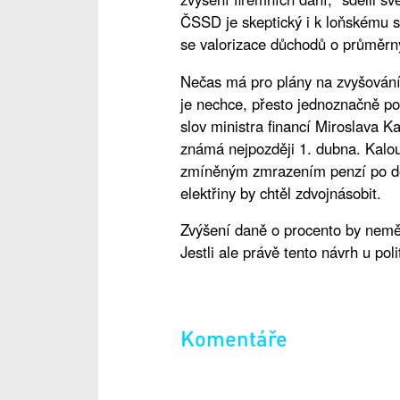
ČSSD je skeptický i k loňskému s
se valorizace důchodů o průměrn
Nečas má pro plány na zvyšování 
je nechce, přesto jednoznačně po
slov ministra financí Miroslava K
známá nejpozději 1. dubna. Kalou
zmíněným zmrazením penzí po dob
elektřiny by chtěl zdvojnásobit.
Zvýšení daně o procento by nemě
Jestli ale právě tento návrh u pol
Komentáře