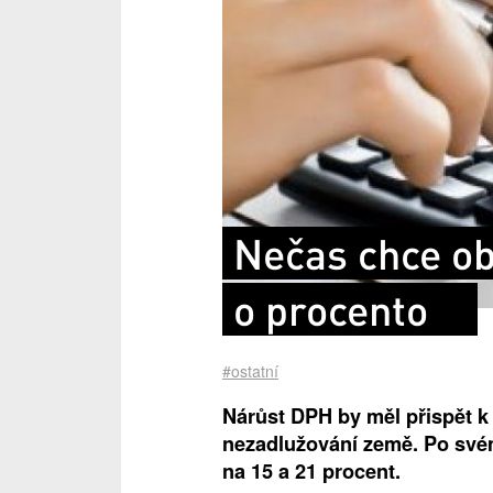
Nečas chce ob
o procento
#ostatní
Nárůst DPH by měl přispět 
nezadlužování země. Po své
na 15 a 21 procent.