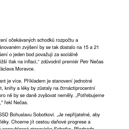
žení očekávaných schodků rozpočtu a
novaném zvýšení by se tak dostalo na 15 a 21
ení o jeden bod považuji za sociálně
ižší tlak na inflaci,“ zdůvodnil premiér Petr Nečas
Václava Moravce.
iant je více. Příkladem je stanovení jednotné
 knihy a léky by zůstaly na čtrnáctiprocentní
 pro ně by se daně zvyšovat neměly. „Potřebujeme
," řekl Nečas.
ČSSD Bohuslavu Sobotkovi. „Je nepřijatelné, aby
léky. Chceme jít cestou daňové progrese a
své nesouhlasné stanovisko Sobotka. Předseda