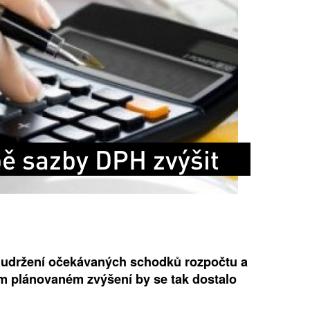
ě sazby DPH zvýšit
k udržení očekávaných schodků rozpočtu a
m plánovaném zvýšení by se tak dostalo