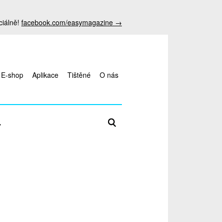
ciálně!
facebook.com/easymagazine →
E-shop
Aplikace
Tištěné
O nás
Zadejte hledaný termín
L
antalya
escort