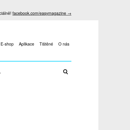
ciálně!
facebook.com/easymagazine →
E-shop
Aplikace
Tištěné
O nás
Zadejte hledaný termín
L
antalya
escort