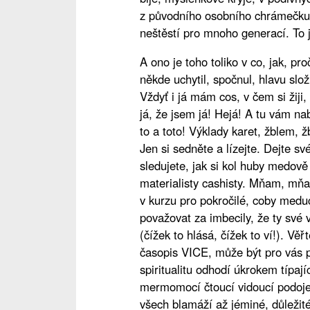
z původního osobního chrámečku vl
neštěstí pro mnoho generací. To 
A ono je toho toliko v co, jak, pro
někde uchytil, spočnul, hlavu slož
Vždyť i já mám cos, v čem si žiji,
já, že jsem já! Hejá! A tu vám 
to a toto! Výklady karet, žblem, ž
Jen si sedněte a lízejte. Dejte sv
sledujete, jak si kol huby medov
materialisty cashisty. Mňam, mňam
v kurzu pro pokročilé, coby meduc
považovat za imbecily, že ty své v
(čížek to hlásá, čížek to ví!). Vě
časopis VICE, může být pro vás p
spiritualitu odhodí úkrokem típají
mermomocí čtoucí vidoucí podojen
všech blamáží až jéminé, důležité 