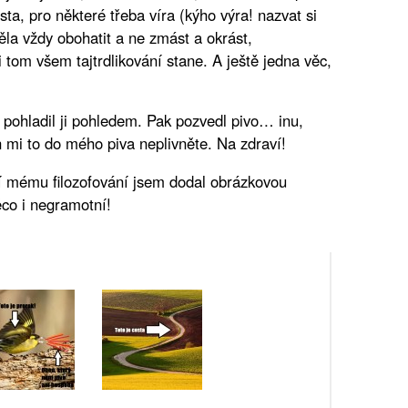
a, pro některé třeba víra (kýho výra! nazvat si
ěla vždy obohatit a ne zmást a okrást,
 tom všem tajtrdlikování stane. A ještě jedna věc,
 a pohladil ji pohledem. Pak pozvedl pivo… inu,
n mi to do mého piva neplivněte. Na zdraví!
 mému filozofování jsem dodal obrázkovou
ěco i negramotní!