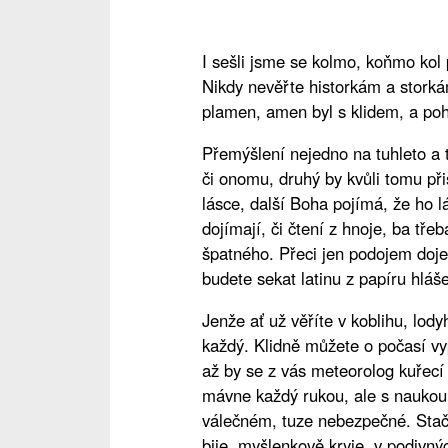
I sešli jsme se kolmo, koňmo kol
Nikdy nevěřte historkám a storká
plamen, amen byl s klidem, a po
Přemýšlení nejedno na tuhleto a t
či onomu, druhý by kvůli tomu přiš
lásce, další Boha pojímá, že ho 
dojímají, či čtení z hnoje, ba tře
špatného. Přeci jen podojem doje
budete sekat latinu z papíru hláš
Jenže ať už věříte v koblihu, lody
každý. Klidně můžete o počasí vy
až by se z vás meteorolog kuřecí
mávne každý rukou, ale s naukou, 
válečném, tuze nebezpečné. Stačí 
bije, myšlenkově kryje, v podivn