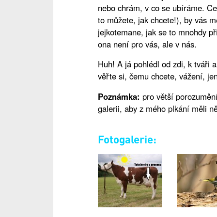
nebo chrám, v co se ubíráme. Cest
to můžete, jak chcete!), by vás m
jejkotemane, jak se to mnohdy při
ona není pro vás, ale v nás.
Huh! A já pohlédl od zdi, k tváři
věřte si, čemu chcete, vážení, je
Poznámka:
pro větší porozumění
galerii, aby z mého plkání měli n
Fotogalerie: