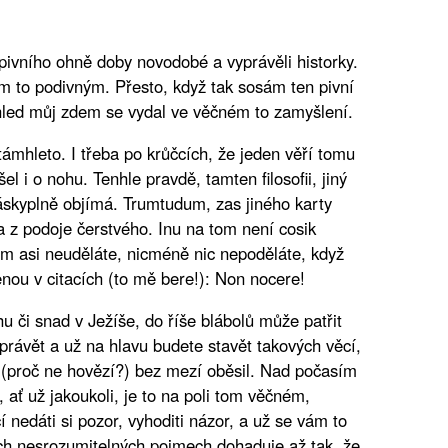
 pivního ohně doby novodobé a vyprávěli historky.
m to podivným. Přesto, když tak sosám ten pivní
hled můj zdem se vydal ve věčném to zamyšlení.
ámhleto. I třeba po krůčcích, že jeden věří tomu
el i o nohu. Tenhle pravdě, tamten filosofii, jiný
láskyplně objímá. Trumtudum, zas jiného karty
ba z podoje čerstvého. Inu na tom není cosik
m asi neuděláte, nicméně nic nepoděláte, když
enou v citacích (to mě bere!): Non nocere!
hu či snad v Ježíše, do říše blábolů může patřit
právět a už na hlavu budete stavět takových věcí,
 (proč ne hovězí?) bez mezí oběsil. Nad počasím
ať už jakoukoli, je to na poli tom věčném,
nedáti si pozor, vyhoditi názor, a už se vám to
ých nesrozumitelných pojmech dohaduje až tak, že