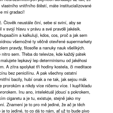
astního vnitřního štěstí, máte institucializované
je mi gradací!
č. Člověk neustále činí, sebe si sviní, aby se
il v svojí hlavu v právu a své pravdě jakésik.
 hupsačím a kalkuluji, kdos, cos, proč a jak sem
nabídnou všemožné ty věčně otevřené supermarkety
blem pravdy, filosofie a nanuky nauk všelikých.
é nitro sem. Třeba do televize, kde každý pátek
ě malujete lepkavý lep determinismu od jakéhosi
. A zítra spolykat tři hodiny kostela, či meditace
ínu bez penicilínu. A pak všechny ostatní
nitřní bacily, hubí onak a ne tak, jak sejou mák
řte prorokům a nikdy více ničemu více. I kupříkladu
rorokem. Inu ano, intelektuál jdoucí s pokrokem,
cím cigaretu a je tu, existuje, stejně jako my
í. Znamení je to pro mě jediné, že ač je těch
je to jediné, to co dá to nám, ať už to bude pivo