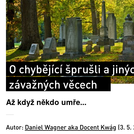
O chybějící šprušli a jiný
závažných věcech
Až když někdo umře...
Autor:
Daniel Wagner aka Docent Kwág
(3. 5.