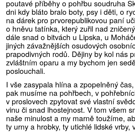
poutavé příběhy o pohřbu soudruha S
dni kdy bláto bralo boty, psy i děti, o 
na dárek pro prvorepublikovou paní uč
o hněvu tatínka, který zuřil nad zniče
dále snad o bitvách u Lipska, u Moháče
jiných závažnějších osudových osobníc
prapodivných rodů. Dějiny by kol nás p
zvláštním oparu a my bychom jen seděl
poslouchali.
I vše zasypala hlína a zpopelněný čas,
pak musíme na pohřbech, v pohřebních
v proslovech zpytovat své vlastní svěd
vinu či snad lhostejnost. V tom všem 
naše minulost a my marně toužíme, a
ty urny a hrobky, ty utichlé lidské vrby, 