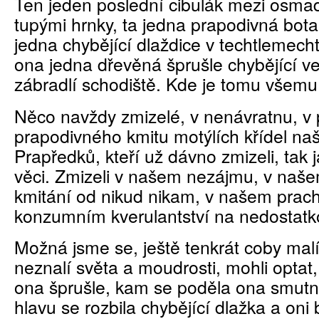
Ten jeden poslední cibulák mezi osma
tupými hrnky, ta jedna prapodivná bot
jedna chybějící dlaždice v techtlemech
ona jedna dřevěná šprušle chybějící 
zábradlí schodiště. Kde je tomu všem
Něco navždy zmizelé, v nenávratnu, v p
prapodivného kmitu motýlích křídel na
Prapředků, kteří už dávno zmizeli, tak 
věci. Zmizeli v našem nezájmu, v na
kmitání od nikud nikam, v našem pra
konzumním kverulantství na nedostatk
Možná jsme se, ještě tenkrát coby malí
neznalí světa a moudrosti, mohli optat
ona šprušle, kam se poděla ona smutná
hlavu se rozbila chybějící dlažka a oni 