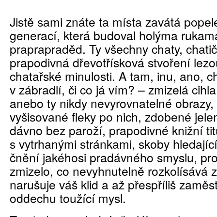
Jistě sami znáte ta místa zavátá popel
generací, která budoval holýma rukama 
praprapraděd. Ty všechny chaty, chatič
prapodivná dřevotřísková stvoření lez
chatařské minulosti. A tam, inu, ano, c
v zábradlí, či co já vím? – zmizelá cihla
anebo ty nikdy nevyrovnatelné obrazy,
vyšisované fleky po nich, zdobené jele
dávno bez paroží, prapodivné knižní tit
s vytrhanými stránkami, skoby hledajíc
čnění jakéhosi pradávného smyslu, pro
zmizelo, co nevyhnutelně rozkolísává zt
narušuje váš klid a až přespříliš zaměs
oddechu toužící mysl.