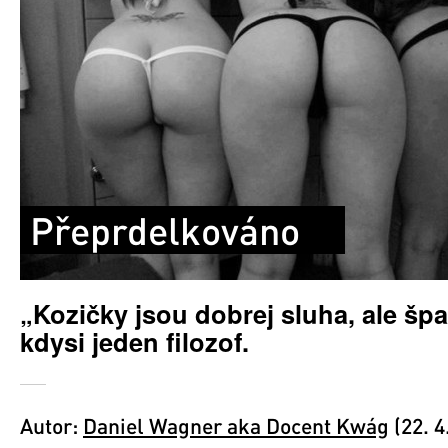
Přeprdelkováno
„Kozičky jsou dobrej sluha, ale špa
kdysi jeden filozof.
Autor:
Daniel Wagner aka Docent Kwág
(22. 4