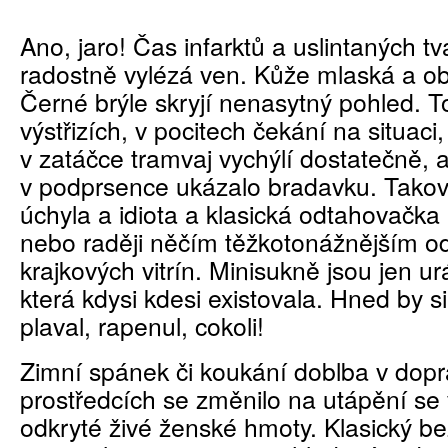
Ano, jaro! Čas infarktů a uslintaných tv
radostně vylézá ven. Kůže mlaská a ob
Černé brýle skryjí nenasytný pohled. T
výstřizích, v pocitech čekání na situaci
v zatáčce tramvaj vychýlí dostatečně, 
v podprsence ukázalo bradavku. Takove
úchyla a idiota a klasická odtahovačk
nebo raději něčím těžkotonážnějším o
krajkových vitrín. Minisukně jsou jen ur
která kdysi kdesi existovala. Hned by si
plaval, rapenul, cokoli!
Zimní spánek či koukání doblba v dop
prostředcích se změnilo na utápění se 
odkryté živé ženské hmoty. Klasický 