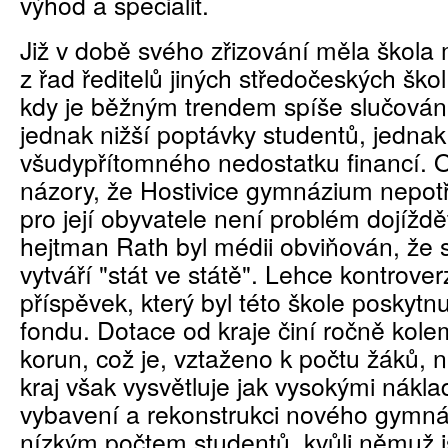
výhod a specialit.
Již v době svého zřizování měla škol
z řad ředitelů jiných středočeských škol
kdy je běžným trendem spíše slučován
jednak nižší poptávky studentů, jednak
všudypřítomného nedostatku financí. 
názory, že Hostivice gymnázium nepot
pro její obyvatele není problém dojíždě
hejtman Rath byl médii obviňován, že s
vytváří "stát ve státě". Lehce kontrover
příspěvek, který byl této škole poskytn
fondu. Dotace od kraje činí ročně kole
korun, což je, vztaženo k počtu žáků, 
kraj však vysvětluje jak vysokými nákla
vybavení a rekonstrukci nového gymnáz
nízkým počtem studentů, kvůli němuž 