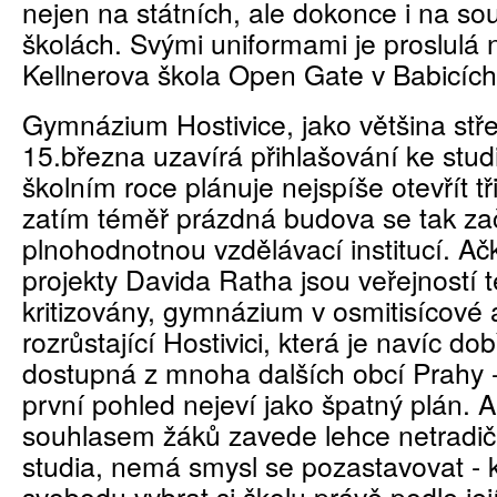
nejen na státních, ale dokonce i na s
školách. Svými uniformami je proslulá 
Kellnerova škola Open Gate v Babicích
Gymnázium Hostivice, jako většina stře
15.března uzavírá přihlašování ke studi
školním roce plánuje nejspíše otevřít tř
zatím téměř prázdná budova se tak za
plnohodnotnou vzdělávací institucí. Ač
projekty Davida Ratha jsou veřejností
kritizovány, gymnázium v osmitisícové 
rozrůstající Hostivici, která je navíc d
dostupná z mnoha dalších obcí Prahy 
první pohled nejeví jako špatný plán. 
souhlasem žáků zavede lehce netradi
studia, nemá smysl se pozastavovat - 
svobodu vybrat si školu právě podle její