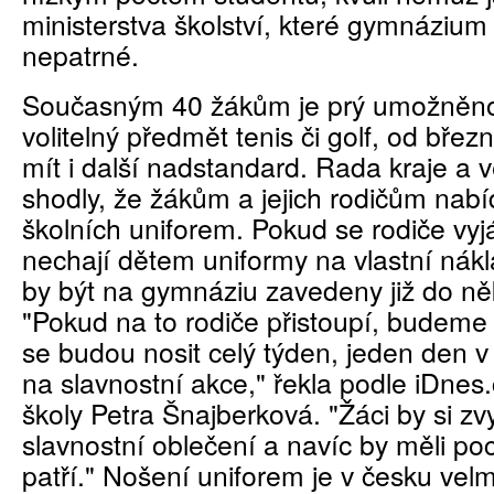
ministerstva školství, které gymnázium
nepatrné.
Současným 40 žákům je prý umožněno z
volitelný předmět tenis či golf, od bř
mít i další nadstandard. Rada kraje a 
shodly, že žákům a jejich rodičům nab
školních uniforem. Pokud se rodiče vyj
nechají dětem uniformy na vlastní nákl
by být na gymnáziu zavedeny již do ně
"Pokud na to rodiče přistoupí, budeme pa
se budou nosit celý týden, jeden den v
na slavnostní akce," řekla podle iDnes.
školy Petra Šnajberková. "Žáci by si zvy
slavnostní oblečení a navíc by měli po
patří." Nošení uniforem je v česku vel