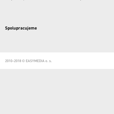
Spolupracujeme
2010–2018 © EASYMEDIA o. s.