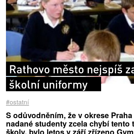
Rathovo město nejspíš z
školní uniformy
#ostatní
S odůvodněním, že v okrese Praha 
nadané studenty zcela chybí tento 
školy, bylo letos v září zřízeno G