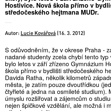
Hostivice. Nová škola přímo v bydli
středočeského hejtmana MUDr.
Autor:
Lucie Kovářová
(16. 3. 2012)
S odůvodněním, že v okrese Praha - z
nadané studenty zcela chybí tento typ 
bylo letos v září zřízeno Gymnázium H
škola přímo v bydlišti středočeského 
Davida Ratha, několik kilometrů západ
města, je zatím pouze dvoutřídkou (jed
čtyřleté a jedna na osmileté studium).
úmyslu rozšiřovat a zájemcům o studi
nejen špičkové vzdělání, ale možná i 