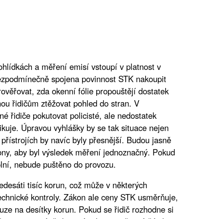
ohlídkách a měření emisí vstoupí v platnost v
 bezpodmínečně spojena povinnost STK nakoupit
rověřovat, zda okenní fólie propouštějí dostatek
ohou řidičům ztěžovat pohled do stran. V
 řidiče pokutovat policisté, ale nedostatek
ikuje. Úpravou vyhlášky by se tak situace nejen
 přístrojích by navíc byly přesnější. Budou jasně
kony, aby byl výsledek měření jednoznačný. Pokud
lní, nebude puštěno do provozu.
desáti tisíc korun, což může v některých
echnické kontroly. Zákon ale ceny STK usměrňuje,
ouze na desítky korun. Pokud se řidič rozhodne si