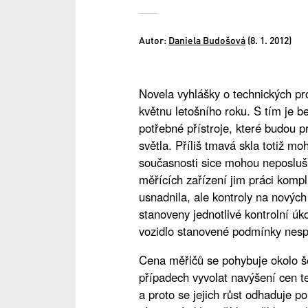
Autor:
Daniela Budošová
(8. 1. 2012)
Novela vyhlášky o technických pr
květnu letošního roku. S tím je
potřebné přístroje, které budou p
světla. Příliš tmavá skla totiž m
současnosti sice mohou neposlušné
měřících zařízení jim práci kompl
usnadnila, ale kontroly na nových
stanoveny jednotlivé kontrolní ú
vozidlo stanovené podmínky nesp
Cena měřičů se pohybuje okolo še
případech vyvolat navýšení cen t
a proto se jejich růst odhaduje p