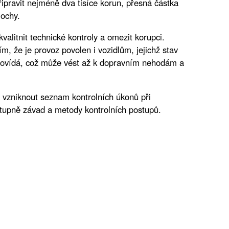
připravit nejméně dva tisíce korun, přesná částka
lochy.
valitnit technické kontroly a omezit korupci.
m, že je provoz povolen i vozidlům, jejichž stav
vídá, což může vést až k dopravním nehodám a
 vzniknout seznam kontrolních úkonů při
stupně závad a metody kontrolních postupů.