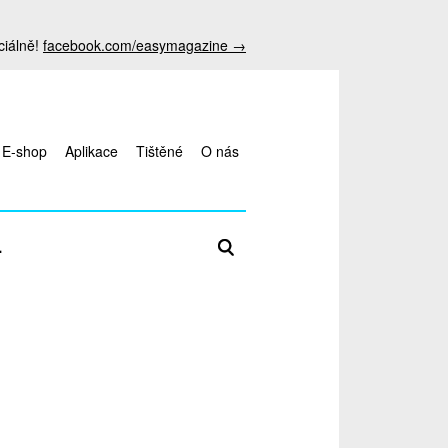
ciálně!
facebook.com/easymagazine →
E-shop
Aplikace
Tištěné
O nás
Zadejte hledaný termín
L
antalya
escort