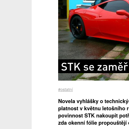
STK se zaměří
#ostatní
Novela vyhlášky o technický
platnost v květnu letošního
povinnost STK nakoupit potř
zda okenní fólie propouštějí 