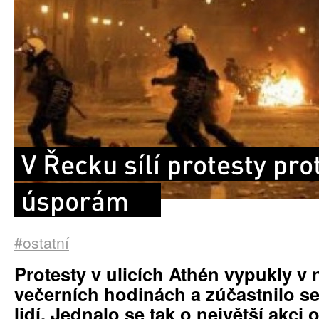
V Řecku sílí protesty pro
úsporám
#ostatní
Protesty v ulicích Athén vypukly v 
večerních hodinách a zúčastnilo se
lidí. Jednalo se tak o největší akc