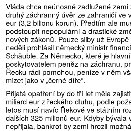
Vláda chce neúnosně zadlužené zemi za
druhý záchranný úvěr ze zahraničí ve v
eur (3,2 bilionu korun). Předtím ale m
podstoupit nepopulární a drastické z
nových zákonů. Pouze sliby už Evropě n
neděli prohlásil německý ministr finan
Schäuble. Za Německo, které je hlavn
poskytovatelem peněz na záchranu, pro
Řecku rádi pomohou, peníze v něm vš
mizet jako v „černé díře“.
Přijatá opatření by do tří let měla zaji
miliard eur z řeckého dluhu, podle po
letos musí navíc Řekové ve státním ro
dalších 325 milionů eur. Kdyby bývala v
nepřijala, bankrot by zemi hrozil možná 