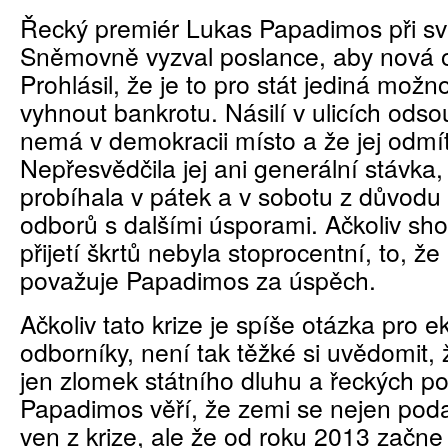
Řecký premiér Lukas Papadimos při s
Sněmovně vyzval poslance, aby nová opa
Prohlásil, že je to pro stát jediná možno
vyhnout bankrotu. Násilí v ulicích odsou
nemá v demokracii místo a že jej odmít
Nepřesvědčila jej ani generální stávka,
probíhala v pátek a v sobotu z důvodu
odborů s dalšími úsporami. Ačkoliv sh
přijetí škrtů nebyla stoprocentní, to, že 
považuje Papadimos za úspěch.
Ačkoliv tato krize je spíše otázka pro 
odborníky, není tak těžké si uvědomit, ž
jen zlomek státního dluhu a řeckých po
Papadimos věří, že zemi se nejen poda
ven z krize, ale že od roku 2013 začne