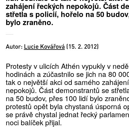
zahájení řeckých nepokojů. Část d
střetla s policií, hořelo na 50 budov
bylo zraněno.
Autor:
Lucie Kovářová
(15. 2. 2012)
Protesty v ulicích Athén vypukly v nedě
hodinách a zúčastnilo se jich na 80 000
tak o největší akci od samého zahájen
nepokojů. Část demonstrantů se střetla 
na 50 budov, přes 100 lidí bylo zraně
protestů opět byla chystaná úsporná op
se právě chystal jednat řecký parlamen
noci balíček přijal.