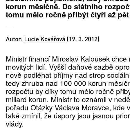
korun měsíčně. Do státního rozpoč
tomu mělo ročně přibýt čtyři až pět
Autor:
Lucie Kovářová
(19. 3. 2012)
Ministr financí Miroslav Kalousek chce
movitých lidí. Vyšší daňové sazbě opro
nově podléhat příjmy nad strop sociáln
tedy zhruba nad 100 000 korun měsíčn
rozpočtu by díky tomu mělo ročně přibýt
miliard korun. Ministr to oznámil v nedě
pořadu Otázky Václava Moravce, kde v
také zmínil, že úspory jsou jasnou prio
vlády.