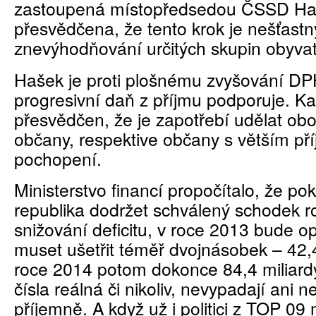
zastoupená místopředsedou ČSSD Ha
přesvědčena, že tento krok je nešťast
znevýhodňování určitých skupin obyvat
Hašek je proti plošnému zvyšování D
progresivní daň z příjmu podporuje. Ka
přesvědčen, že je zapotřebí udělat obo
občany, respektive občany s větším př
pochopení.
Ministerstvo financí propočítalo, že po
republika dodržet schválený schodek r
snižování deficitu, v roce 2013 bude op
muset ušetřit téměř dvojnásobek – 42,4
roce 2014 potom dokonce 84,4 miliardy.
čísla reálná či nikoliv, nevypadají ani ne
příjemně. A když už i politici z TOP 09 