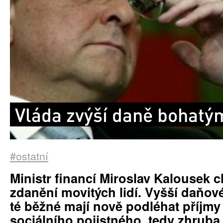
Vláda zvýší daně bohatý
#ostatní
Ministr financí Miroslav Kalousek c
zdanění movitých lidí. Vyšší daňov
té běžné mají nově podléhat příjmy
sociálního pojistného, tedy zhruba