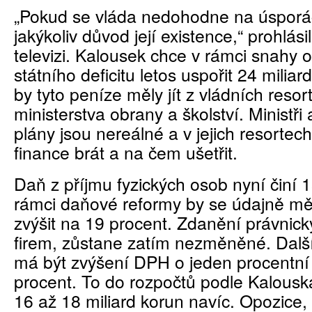
„Pokud se vláda nedohodne na úsporác
jakýkoliv důvod její existence,“ prohlási
televizi. Kalousek chce v rámci snahy 
státního deficitu letos uspořit 24 miliard
by tyto peníze měly jít z vládních resor
ministerstva obrany a školství. Ministři a
plány jsou nereálné a v jejich resortech
finance brát a na čem ušetřit.
Daň z příjmu fyzických osob nyní činí 1
rámci daňové reformy by se údajně mě
zvýšit na 19 procent. Zdanění právnick
firem, zůstane zatím nezměněné. Dalš
má být zvýšení DPH o jeden procentní
procent. To do rozpočtů podle Kalousk
16 až 18 miliard korun navíc. Opozice,