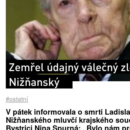
Zemřel údajný válečný zl
Nižňanský
#ostatní
V pátek informovala o smrti Ladisl
Nižňanského mluvčí krajského sou
Bystrici Nina Spurná: „Bylo nám p