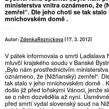
ministerstva vnitra oznámeno, že (
zemřel“. Dle jeho choti se tak stalo
mnichovském domě .
Autor:
ZdenkaReznickova
(17. 3. 2012)
V pátek informovala o smrti Ladislava
mluvčí krajského soudu v Banské Bystr
„Bylo nám prostřednictvím ministerstva 
oznámeno, že (Nižňanský) zemřel“. Dle
tak stalo v jeho mnichovském domě . 
došlo již před loňskými Vánoci, jenže s
se o něm dozvěděla až nyní. Úsměvné 
před smrtí vydal slovenský soud na N