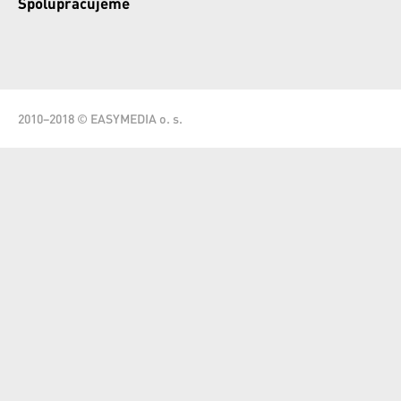
Spolupracujeme
2010–2018 © EASYMEDIA o. s.