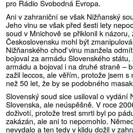
pro Rádio Svobodná Evropa.
Ani v zahraniční se však Nižňanský so
Jeho vinu se však před šesti lety nepo
soud v Mnichově se přiklonil k názoru,
Československu mohl být zmanipulován
Nižňanského choď vinu manžela odmítá
bojoval za armádu Slovenského státu,
armádu a bojoval i na druhé straně – b
zažil leccos, ale věřím, protože jsem s 
než 50 let, že by se podobného masakr
Slovenský soud sice usiloval o vydání
Slovenska, ale neúspěšně. V roce 2006
doživotí, protože trest smrti byl po p
zakázán, ale ani to nepomohlo. Něme
nevydalo a ten tedy v klidu dožil v zah