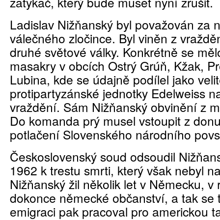
zatykač, který bude muset nyní zrušit.
Ladislav Nižňanský byl považován za n
válečného zločince. Byl viněn z vraždění
druhé světové války. Konkrétně se měl
masakry v obcích Ostrý Grúň, Kžak, Pr
Lubina, kde se údajně podílel jako velit
protipartyzánské jednotky Edelweiss
vraždění. Sám Nižňanský obvinění z m
Do komanda prý musel vstoupit z don
potlačení Slovenského národního povs
Československý soud odsoudil Nižňan
1962 k trestu smrti, který však nebyl n
Nižňanský žil několik let v Německu, v 
dokonce německé občanství, a tak se t
emigraci pak pracoval pro americkou t