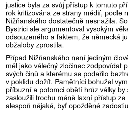
justice byla za svůj přístup k tomuto př
rok kritizována ze strany médií, podle 
Nižňanského dostatečně nesnažila. S
Bystrici ale argumentoval vysokým vě
odsouzeného a faktem, že německá ju
obžaloby zprostila.
Případ Nižňanského není jediným člov
měl jako válečný zločinec zodpovídat
svých činů a kterému se podařilo beztr
v poklidu dožít. Pamětníci bohužel vymí
příbuzní a potomci obětí hrůz války by
zasloužili trochu méně laxní přístup ze 
alespoň nějaké, byť opožděné zadostiu