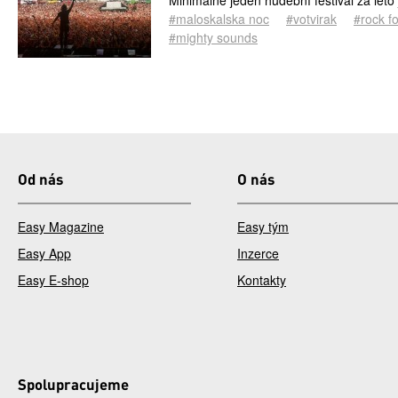
Minimálně jeden hudební festival za léto 
#maloskalska noc
#votvirak
#rock f
#mighty sounds
Od nás
O nás
Easy Magazine
Easy tým
Easy App
Inzerce
Easy E-shop
Kontakty
Spolupracujeme