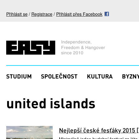
Přejít k hlavnímu obsahu
Přihlásit se
/
Registrace
/
Přihlásit přes Facebook
STUDIUM
SPOLEČNOST
KULTURA
BYZNY
united islands
Nejlepší české fesťáky 2015 [