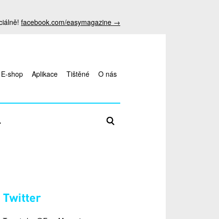
ciálně!
facebook.com/easymagazine →
E-shop
Aplikace
Tištěné
O nás
Zadejte hledaný termín
L
antalya
Twitter
escort