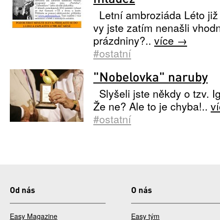
Letní ambroziáda Léto již 
vy jste zatím nenašli vho
prázdniny?..
více →
#ostatní
"Nobelovka" naruby
Slyšeli jste někdy o tzv. 
Že ne? Ale to je chyba!..
v
#ostatní
Od nás
O nás
Easy Magazine
Easy tým