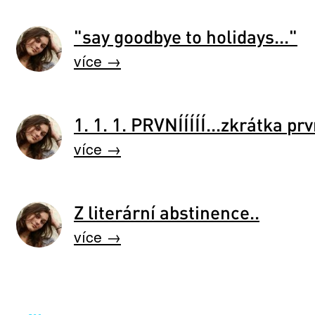
"say goodbye to holidays..."
více →
1. 1. 1. PRVNÍÍÍÍÍ...zkrátka prv
více →
Z literární abstinence..
více →