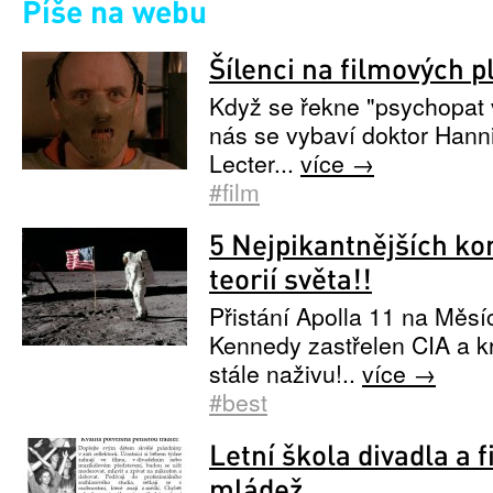
Píše na webu
Šílenci na filmových p
Když se řekne "psychopat v
nás se vybaví doktor Hann
Lecter...
více →
#film
5 Nejpikantnějších ko
teorií světa!!
Přistání Apolla 11 na Měsíc
Kennedy zastřelen CIA a kr
stále naživu!..
více →
#best
Letní škola divadla a f
mládež