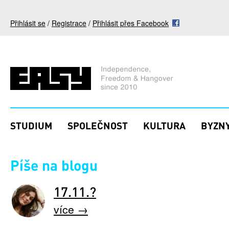
Přejít k hlavnímu obsahu
Přihlásit se
/
Registrace
/
Přihlásit přes Facebook
STUDIUM
SPOLEČNOST
KULTURA
BYZNY
Píše na blogu
17.11.?
více →