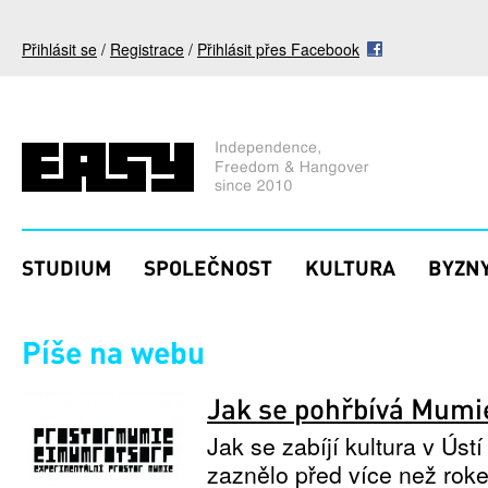
Přejít k hlavnímu obsahu
Přihlásit se
/
Registrace
/
Přihlásit přes Facebook
STUDIUM
SPOLEČNOST
KULTURA
BYZNY
Píše na webu
Jak se pohřbívá Mumi
Jak se zabíjí kultura v Úst
zaznělo před více než rok