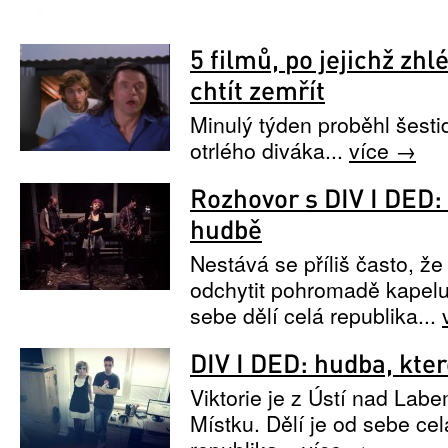
5 filmů, po jejichž zh
chtít zemřít
Minulý týden proběhl šesti
otrlého diváka...
více →
Rozhovor s DIV I DED: 
hudbě
Nestává se příliš často, ž
odchytit pohromadě kapelu,
sebe dělí celá republika...
DIV I DED: hudba, kte
Viktorie je z Ústí nad Labe
Místku. Dělí je od sebe cel