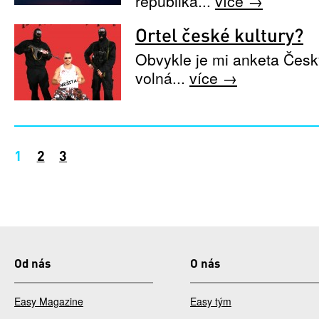
republika...
více →
Ortel české kultury?
Obvykle je mi anketa Česk
volná...
více →
Stránky
1
2
3
Od nás
O nás
Easy Magazine
Easy tým