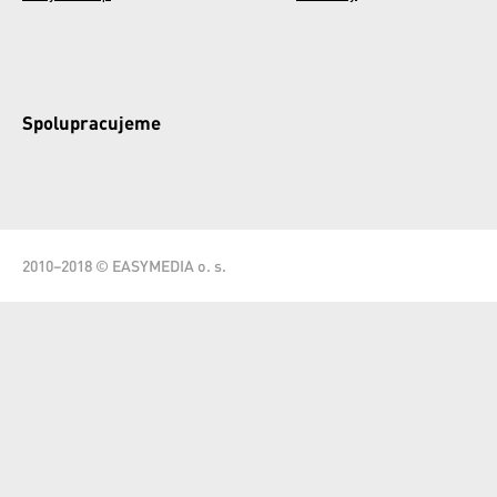
Spolupracujeme
2010–2018 © EASYMEDIA o. s.