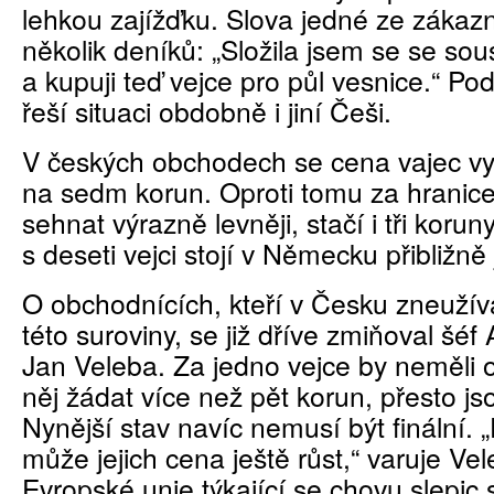
lehkou zajížďku. Slova jedné ze zákazn
několik deníků: „Složila jsem se se so
a kupuji teď vejce pro půl vesnice.“ Pod
řeší situaci obdobně i jiní Češi.
V českých obchodech se cena vajec vy
na sedm korun. Oproti tomu za hranice
sehnat výrazně levněji, stačí i tři korun
s deseti vejci stojí v Německu přibližně
O obchodnících, kteří v Česku zneužív
této suroviny, se již dříve zmiňoval šé
Jan Veleba. Za jedno vejce by neměli 
něj žádat více než pět korun, přesto js
Nynější stav navíc nemusí být finální. 
může jejich cena ještě růst,“ varuje Ve
Evropské unie týkající se chovu slepic 