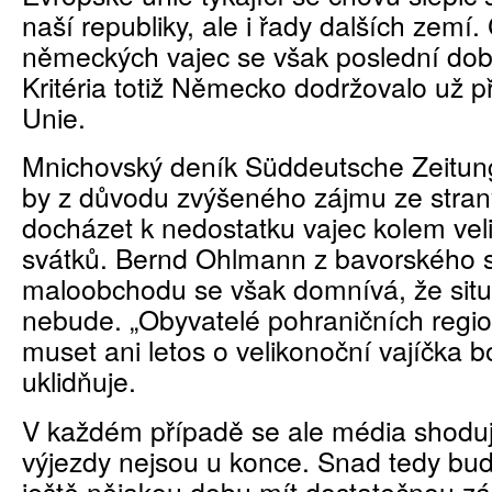
naší republiky, ale i řady dalších zemí
německých vajec se však poslední do
Kritéria totiž Německo dodržovalo už 
Unie.
Mnichovský deník Süddeutsche Zeitun
by z důvodu zvýšeného zájmu ze stra
docházet k nedostatku vajec kolem vel
svátků. Bernd Ohlmann z bavorského 
maloobchodu se však domnívá, že situa
nebude. „Obyvatelé pohraničních reg
muset ani letos o velikonoční vajíčka b
uklidňuje.
V každém případě se ale média shodují
výjezdy nejsou u konce. Snad tedy b
ještě nějakou dobu mít dostatečnou zá