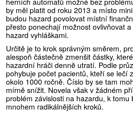
herních automatů možné bez problému
by měl platit od roku 2013 a místo mini
budou hazard povolovat místní finančn
přesto ponechají možnost ovlivňovat a 
hazard vyhláškami.
Určitě je to krok správným směrem, p
alespoň částečně zmenšit částky, které 
hazardní hráči denně utratí. Podle pr
pohybuje počet pacientů, kteří se lečí z 
okolo 1000 ročně. Číslo by se tam mo
mírně snížit. Novela však v žádném př
problém závislosti na hazardu, k tomu 
mnohem radikálnějších kroků.