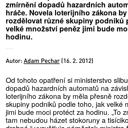
zmírnění dopadů hazardních autom
hráče. Novela loterijního zákona b
rozdělovat různé skupiny podniků p
velké množství peněz jimi bude moc
hodinu.
Autor:
Adam Pechar
(16. 2. 2012)
Od tohoto opatření si ministerstvo slib
dopadů hazardních automatů na závisl
loterijního zákona by měla přesně rozd
skupiny podniků podle toho, jak velké
jimi bude moci protéct za hodinu. „To
tam nebudou házet stokoruny a tisíciko
drobné,“ vysvětluje náměstek ministra