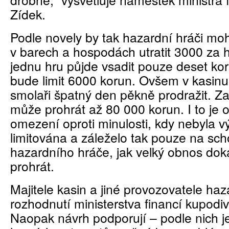
Zídek.
Podle novely by tak hazardní hráči moh
v barech a hospodách utratit 3000 za 
jednu hru půjde vsadit pouze deset ko
bude limit 6000 korun. Ovšem v kasin
smolaři špatný den pěkně prodražit. Z
může prohrát až 80 000 korun. I to je
omezení oproti minulosti, kdy nebyla v
limitována a záleželo tak pouze na sc
hazardního hráče, jak velký obnos dok
prohrát.
Majitele kasin a jiné provozovatele haz
rozhodnutí ministerstva financí kupodi
Naopak návrh podporují – podle nich j