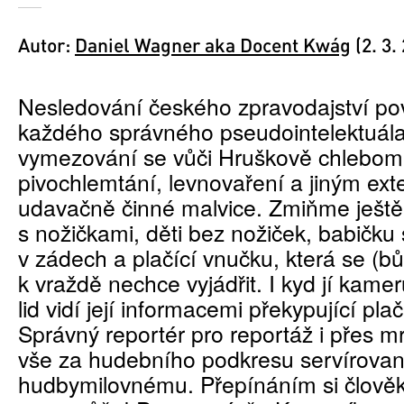
Autor:
Daniel Wagner aka Docent Kwág
(2. 3.
Nesledování českého zpravodajství pov
každého správného pseudointelektuála.
vymezování se vůči Hruškově chlebom
pivochlemtání, levnovaření a jiným ex
udavačně činné malvice. Zmiňme ještě
s nožičkami, děti bez nožiček, babičku
v zádech a plačící vnučku, která se (bů
k vraždě nechce vyjádřit. I kyd jí kamer
lid vidí její informacemi překypující plač
Správný reportér pro reportáž i přes mr
vše za hudebního podkresu servírova
hudbymilovnému. Přepínáním si člověk