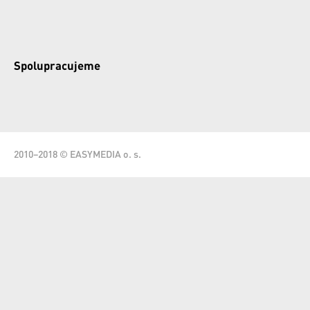
Spolupracujeme
2010–2018 © EASYMEDIA o. s.