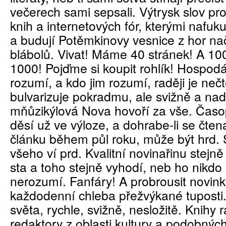
večerech sami sepsali. Výtrysk slov pro
knih a internetových fór, kterými nafuk
a budují Potěmkinovy vesnice z hor n
blábolů. Vivat! Máme 40 stránek! A 10
1000! Pojďme si koupit rohlík! Hospo
rozumí, a kdo jim rozumí, raději je neč
bulvarizuje pokradmu, ale svižně a nad
mňůzikýlová Nova hovoří za vše. Časop
děsí už ve výloze, a dohrabe-li se čten
článku během půl roku, může být hrd. 
všeho ví prd. Kvalitní novinařinu stejn
sta a toho stejně vyhodí, neb ho nikd
nerozumí. Fanfáry! A probrousit novin
každodenní chleba přežvýkané tuposti.
světa, rychle, svižně, nesložitě. Knihy 
redaktory z oblasti kultury a podobných