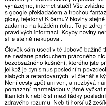
vyházejme, internet stačí! Vše zvládne
s google překladačem a trochou fanta
glosy, fejetony! K čemu? Noviny stejně
zadarmo na každém rohu. To je zdroj 
pravdivých informací! Kdyby noviny neh
si je stejně nekupoval.
Člověk sám usedl v té Jobově bažině t
se nestane padouchem prázdného nic n
bezobsažného kušnění, kterého jste pr
jelikož je cynismus posledním povzde
slabých a retardovaných, ví čtenář s k
Není cesty zpět ani ven, a nezbývá ná
pomazaní marmeládou v jámě vyčkat 
litaniích k nebi číst mezi řádky posledn
zdravého rozumu. Neb ti horší už zešíl