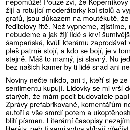
nepomůže! Pouze zví, že Koperníkovy 
žijí a rotující moderátorky kol stolů a 
grafů, jsou důkazem na moutěkutě, že 
ředitelovy řitě. Než vypneme, zjistíme,
nebudeme a jak žijí lidé s krví šumivějš
šampaňské, kvůli kterému zaprodávat
pleš patrně stojí, a kdo se bojí, je v to
stejně. Máš to marný, jsi slavný. Nu j
bez našich kamer by ti lidé snad ani ne
Noviny nečte nikdo, ani ti, kteří si je ze
sentimentu kupují. Lidovky se mi vrší 
starých, že mám pocit budovatele papí
Zprávy prefabrikované, komentářům n
autoři a vše smrdí potem a ukoptěnos
blití písmen. Literární časopisy nezají
literáty, neb ti sami sotva stíhají přečíst