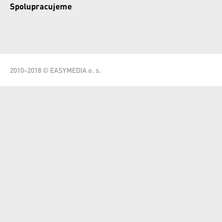
Spolupracujeme
2010–2018 © EASYMEDIA o. s.