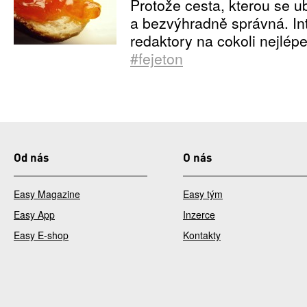
Protože cesta, kterou se ub
a bezvýhradně správná. Int
redaktory na cokoli nejlép
#fejeton
Od nás
O nás
Easy Magazine
Easy tým
Easy App
Inzerce
Easy E-shop
Kontakty