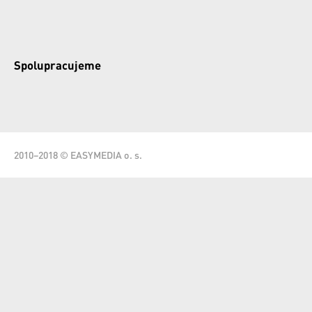
Spolupracujeme
2010–2018 © EASYMEDIA o. s.