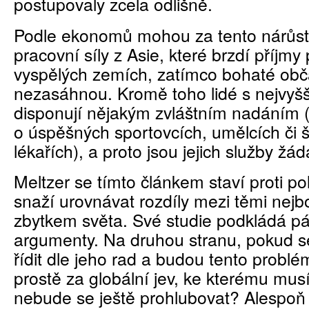
postupovaly zcela odlišně.
Podle ekonomů mohou za tento nárůst
pracovní síly z Asie, které brzdí příjmy
vyspělých zemích, zatímco bohaté ob
nezasáhnou. Kromě toho lidé s nejvyšš
disponují nějakým zvláštním nadáním
o úspěšných sportovcích, umělcích či 
lékařích), a proto jsou jejich služby žá
Meltzer se tímto článkem staví proti pol
snaží urovnávat rozdíly mezi těmi nejb
zbytkem světa. Své studie podkládá p
argumenty. Na druhou stranu, pokud se
řídit dle jeho rad a budou tento probl
prostě za globální jev, ke kterému mus
nebude se ještě prohlubovat? Alespoň