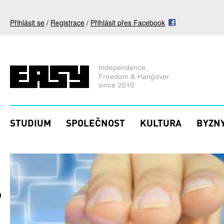
Přejít k hlavnímu obsahu
Přihlásit se
/
Registrace
/
Přihlásit přes Facebook
STUDIUM
SPOLEČNOST
KULTURA
BYZNY