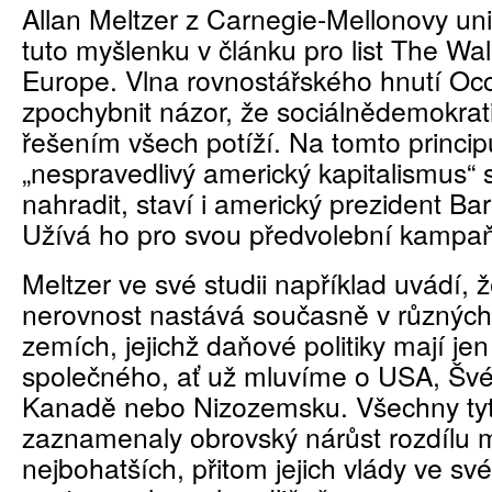
Allan Meltzer z Carnegie-Mellonovy uni
tuto myšlenku v článku pro list The Wal
Europe. Vlna rovnostářského hnutí Oc
zpochybnit názor, že sociálnědemokrat
řešením všech potíží. Na tomto princip
„nespravedlivý americký kapitalismus“
nahradit, staví i americký prezident B
Užívá ho pro svou předvolební kampa
Meltzer ve své studii například uvádí, 
nerovnost nastává současně v různých
zemích, jejichž daňové politiky mají je
společného, ať už mluvíme o USA, Švéd
Kanadě nebo Nizozemsku. Všechny ty
zaznamenaly obrovský nárůst rozdílu m
nejbohatších, přitom jejich vlády ve své 